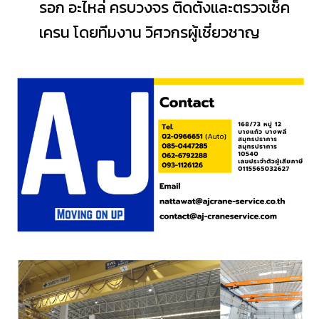
รอก อะไหล่ ครบวงจร ติดตั้งและตรวจเช็ค
เครน โดยทีมงาน วิศวกรผู้เชี่ยวชาญ