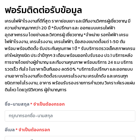
ฟอร์มติดต่อรับข้อมูล
เครนไฟฟ้าโรงงานที่ดีที่สุด ราคาย่อมเยา และมีทีมงานวิศกรผู้เชี่ยวชาญ มี
ความชำนาญมากกว่า 20 ปี *รับปรึกษา และ ออกแบบเครนไฟฟ้า
อุตสาหกรรม โดยช่างและวิศวกรผู้ เชี่ยวชาญ *จำหน่าย รอกไฟฟ้า เครน
ไฟฟ้าโรงงาน, เครนโรงงาน, เครนไฟฟ้า, มือสองขนาดตั้งแต่ 1-50 ตัน
พร้อม พร้อมติดตั้ง รับประกันคุณภาพ 1 ปี * รับบริการตรวจเช็คสภาพเครน
เก่าใหม่ทุกชนิด ประจำปีทุกๆ 3 เดือน พร้อมออกใบรับรอง ปจ.1 บริการหลัง
การขายโดยช่างผู้ชำนาญ และทีมงานคุณภาพ พร้อมบริการ 24 ช.ม บริการ
รวดเร็ว ทันใจ ในราคาเป็นกันเอง ลด50% *บริการรับปรึกษา และออกแบบ
งานอาคารโรงงานที่จะติดตั้งระบบเครนโรงงาน เครนโกดัง และเครนทุก
ชนิดภายในโรงงาน, อาคาร พร้อมรับรองรายการคำนวณ วิเคราะห์แรงแผ่น
ดินไหว โดยวุฒิวิศวกร ผู้ชำนาญการ
ชื่อ-นามสกุล
* จำเป็นต้องกรอก
อีเมล
* จำเป็นต้องกรอก