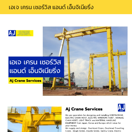
เอเจ เครน เซอร์วิส แอนด์ เอ็นจิเนียริ่ง
Zavanna by Yeeraf co.,Ltd